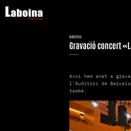
Skip
to
content
NOVETATS
Gravació concert «L
Avui hem anat a grava
l’Auditori de Barcelo
també.