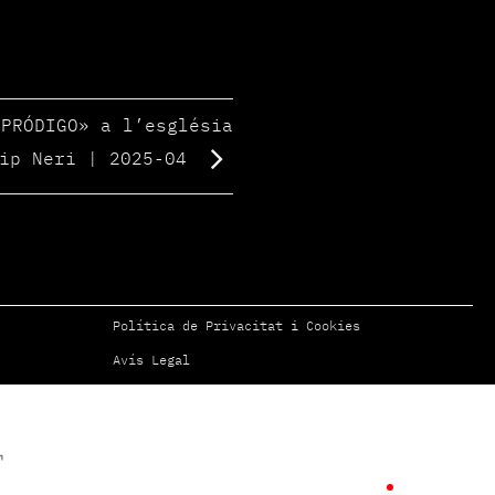
 PRÓDIGO» a l’església
lip Neri | 2025-04
Política de Privacitat
i
Cookies
Avís Legal
00:00:05