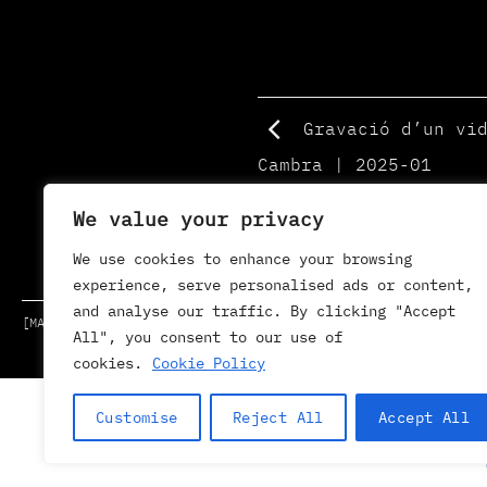
Gravació d’un vid
Cambra | 2025-01
We value your privacy
We use cookies to enhance your browsing
experience, serve personalised ads or content,
and analyse our traffic. By clicking "Accept
[MAIL]
[VIMEO]
All", you consent to our use of
cookies.
Cookie Policy
Customise
Reject All
Accept All
07/08/2026