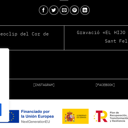
Gravació «EL HIJO
eoclip del Cor de
Sant Fe
[INSTAGRAM]
[FACEBOOK]
BCN