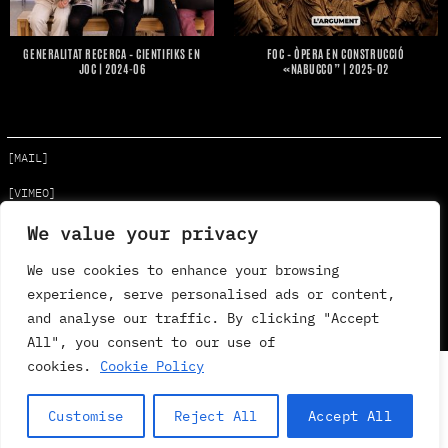
GENERALITAT RECERCA – CIENTIFIKS EN
FOC – ÒPERA EN CONSTRUCCIÓ
JOC | 2024-06
«NABUCCO” | 2025-02
[MAIL]
[VIMEO]
We value your privacy
[INSTAGRAM]
[FACEBOOK]
We use cookies to enhance your browsing
experience, serve personalised ads or content,
Política de Privacitat
i
Cookies
and analyse our traffic. By clicking "Accept
Avís Legal
All", you consent to our use of
cookies.
Cookie Policy
Customise
Reject All
Accept All